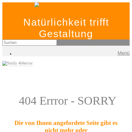
Natürlichkeit trifft
Gestaltung
Menü
404 Errror - SORRY
Die von Ihnen angefordete Seite gibt es
nicht mehr oder