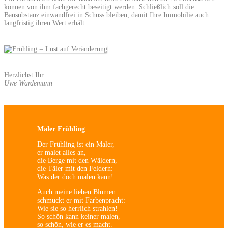
können von ihm fachgerecht beseitigt werden. Schließlich soll die
Bausubstanz einwandfrei in Schuss bleiben, damit Ihre Immobilie auch
langfristig ihren Wert erhält.
Herzlichst Ihr
Uwe Wardemann
Maler Frühling
Der Frühling ist ein Maler,
er malet alles an,
die Berge mit den Wäldern,
die Täler mit den Feldern:
Was der doch malen kann!
Auch meine lieben Blumen
schmückt er mit Farbenpracht:
Wie sie so herrlich strahlen!
So schön kann keiner malen,
so schön, wie er es macht.